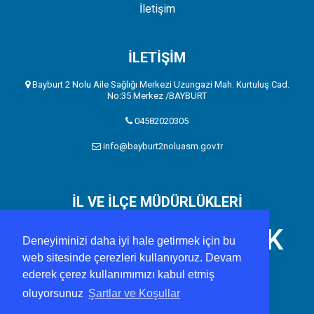
İletişim
İLETİŞİM
Bayburt 2 Nolu Aile Sağlığı Merkezi Uzungazi Mah. Kurtuluş Cad.
No:35 Merkez /BAYBURT
04582020305
info@bayburt2noluasm.gov.tr
İL VE İLÇE MÜDÜRLÜKLERİ
BAYBURT İL SAĞLIK
Deneyiminizi daha iyi hale getirmek için bu
web sitesinde çerezleri kullanıyoruz. Devam
MÜDÜRLÜĞÜ
ederek çerez kullanımımızı kabul etmiş
oluyorsunuz
Şartlar ve Koşullar
https://bayburtism.saglik.gov.tr/