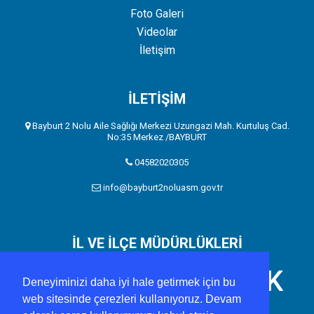
Foto Galeri
Videolar
İletişim
İLETİŞİM
Bayburt 2 Nolu Aile Sağlığı Merkezi Uzungazi Mah. Kurtuluş Cad.
No:35 Merkez /BAYBURT
04582020305
info@bayburt2noluasm.gov.tr
İL VE İLÇE MÜDÜRLÜKLERİ
BAYBURT İL SAĞLIK
Deneyiminizi daha iyi hale getirmek için bu
web sitesinde çerezleri kullanıyoruz. Devam